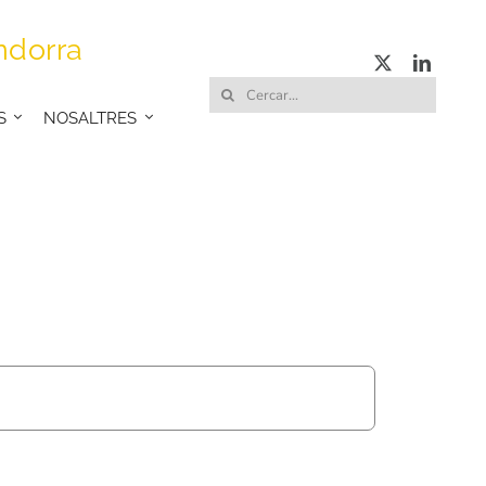
ndorra
Cerca
S
NOSALTRES
…