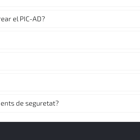
rear el PIC-AD?
idents de seguretat?