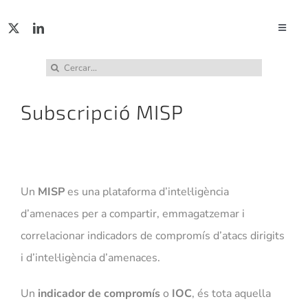
Skip
to
Toggle
Naviga
content
ACTUA
Cerca
…
Subscripció MISP
SERVE
PUBL
Un
MISP
es una plataforma d’intel·ligència
INCID
d’amenaces per a compartir, emmagatzemar i
correlacionar indicadors de compromís d’atacs dirigits
ABUS
i d’intel·ligència d’amenaces.
RECU
Un
indicador de compromís
o
IOC
, és tota aquella