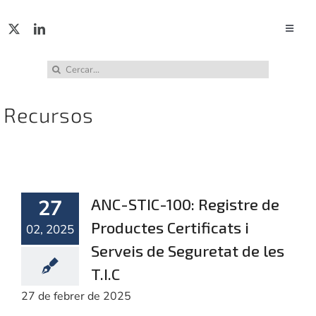
Skip
to
Toggle
Naviga
content
ACTUA
Cerca
…
Recursos
SERVE
PUBL
27
ANC-STIC-100: Registre de
INCID
Productes Certificats i
02, 2025
Serveis de Seguretat de les
ABUS
T.I.C
27 de febrer de 2025
RECU