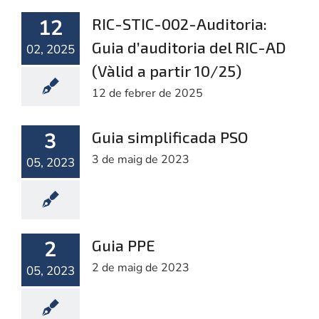
12
RIC-STIC-002-Auditoria:
NOSA
Guia d’auditoria del RIC-AD
02, 2025
(Vàlid a partir 10/25)
12 de febrer de 2025
3
Guia simplificada PSO
3 de maig de 2023
05, 2023
2
Guia PPE
2 de maig de 2023
05, 2023