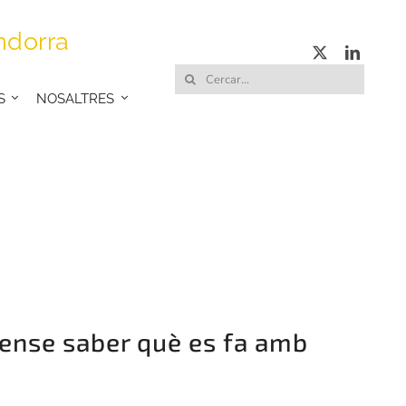
ndorra
Cerca
S
NOSALTRES
…
 sense saber què es fa amb