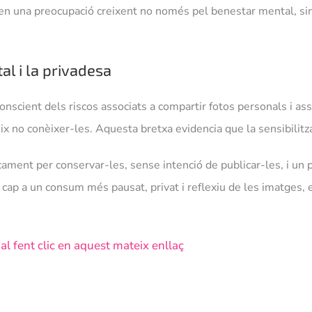
en una preocupació creixent no només pel benestar mental, sin
al i la privadesa
onscient dels riscos associats a compartir fotos personals i as
 no conèixer-les. Aquesta bretxa evidencia que la sensibilitz
ament per conservar-les, sense intenció de publicar-les, i un p
 a un consum més pausat, privat i reflexiu de les imatges, en e
cial fent clic en aquest mateix enllaç