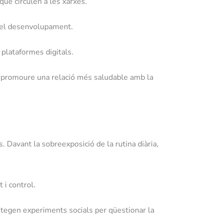
que circulen a les xarxes.
 del desenvolupament.
 plataformes digitals.
s i promoure una relació més saludable amb la
 Davant la sobreexposició de la rutina diària,
 i control.
ntegen experiments socials per qüestionar la