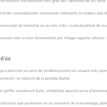
lfa mostren una obsessió més gran per l’aparença de les fotos 
pot tindre conseqüències emocionals rellevants en etapes clau
cessitat de fomentar un ús més crític i contextualitzat de les
l apareixen com a eines fonamentals per mitigar aquests efecte
 d
‘
ús
 a observar un canvi de tendència entre els usuaris més joves.
exió i la reducció de la petjada digital.
ir perfils visualment buits, simbolitza aquesta cerca d’anonimat
col·lectius que promouen un ús conscient de la tecnologia, pla