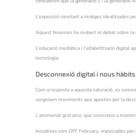
consideren que la generació Z i la generació A
L’exposició constant a imatges idealitzades 
Aquest fenomen ha reobert el debat sobre la ne
L’educació mediàtica i l’alfabetització digita
tecnologia.
Desconnexió digital i nous hàbits
Com a resposta a aquesta saturació, es comença
sorgeixen moviments que aposten per la desconn
L’anomenat
grid zero
, que consisteix a manten
Iniciatives com OFF February, impulsades per 