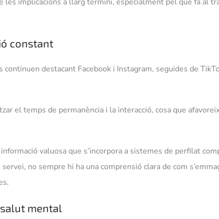
de les implicacions a llarg termini, especialment pel que fa al
ió constant
es continuen destacant Facebook i Instagram, seguides de Tik
ar el temps de permanència i la interacció, cosa que afavoreix
 informació valuosa que s’incorpora a sistemes de perfilat comp
l servei, no sempre hi ha una comprensió clara de com s’emmag
es.
 salut mental