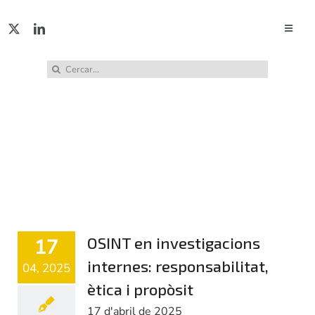
Skip
to
Toggle
Naviga
content
ACTUA
Cerca
…
Notícies breus
SERVE
PUBL
INCID
17
OSINT en investigacions
ABUS
internes: responsabilitat,
04, 2025
ètica i propòsit
RECU
17 d'abril de 2025