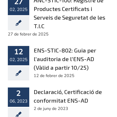
27
ANC-STIC-100: Registre de
Productes Certificats i
02, 2025
NOSA
Serveis de Seguretat de les
T.I.C
27 de febrer de 2025
12
ENS-STIC-802: Guia per
l’auditoria de l’ENS-AD
02, 2025
(Vàlid a partir 10/25)
12 de febrer de 2025
2
Declaració, Certificació de
conformitat ENS-AD
06, 2023
2 de juny de 2023