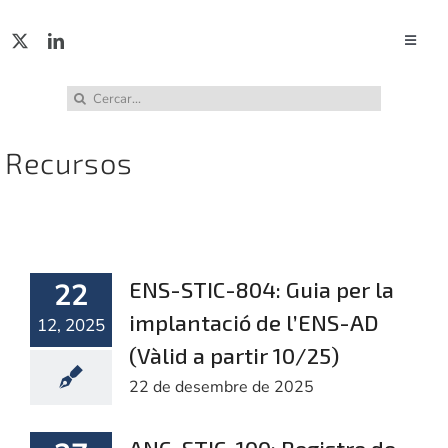
Skip
to
Toggle
Naviga
content
ACTUA
Cerca
…
Recursos
SERVE
PUBL
22
ENS-STIC-804: Guia per la
INCID
implantació de l’ENS-AD
12, 2025
(Vàlid a partir 10/25)
ABUS
22 de desembre de 2025
RECU