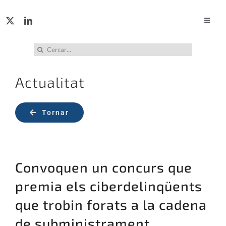
Skip
to
Toggle
Naviga
content
ACTUA
Cerca
…
Actualitat
SERVE
Tornar
PUBL
INCID
Convoquen un concurs que
ABUS
premia els ciberdelinqüents
que trobin forats a la cadena
RECU
de subministrament