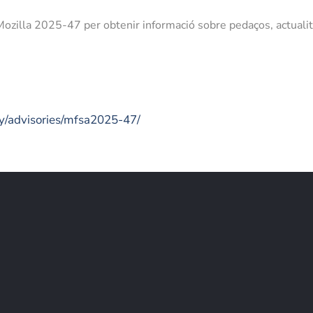
Mozilla 2025-47 per obtenir informació sobre pedaços, actualit
ty/advisories/mfsa2025-47/