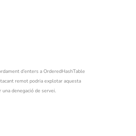
esbordament d’enters a OrderedHashTable
 atacant remot podria explotar aquesta
ar una denegació de servei.