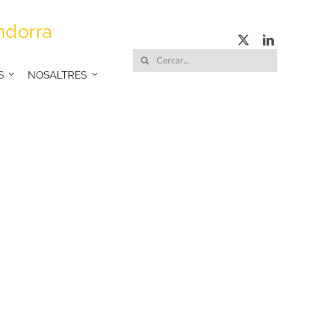
ndorra
Cerca
S
NOSALTRES
…