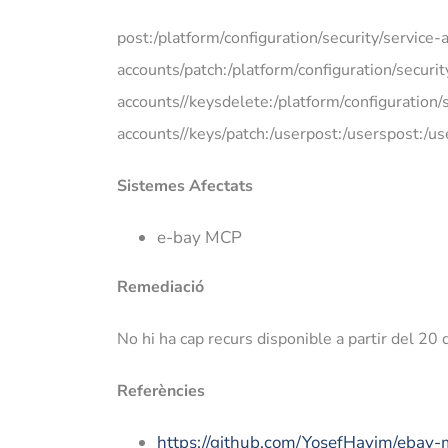
post:/platform/configuration/security/service-
accounts/patch:/platform/configuration/securit
accounts//keysdelete:/platform/configuration/s
accounts//keys/patch:/userpost:/userspost:/us
Sistemes Afectats
e-bay MCP
Remediació
No hi ha cap recurs disponible a partir del 20
Referències
https://github.com/YosefHayim/ebay-