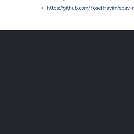
https://github.com/YosefHayim/eb