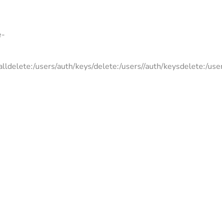
e-
lldelete:/users/auth/keys/delete:/users//auth/keysdelete:/user