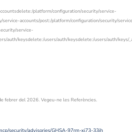
accountsdelete:/platform/configuration/security/service-
y/service-accounts/post:/platform/configuration/security/servic
ecurity/service-
ers/auth/keysdelete:/users/auth/keysdelete:/users/auth/keys/_a
 de febrer del 2026.
Vegeu-ne les Referències.
mcp/security/advisories/GHSA-97rm-xj73-33jh