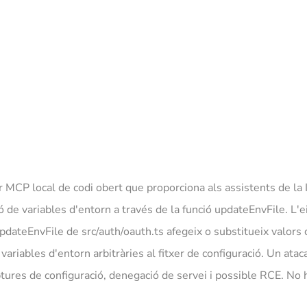
r MCP local de codi obert que proporciona als assistents de la
ió de variables d'entorn a través de la funció updateEnvFile. L
updateEnvFile de src/auth/oauth.ts afegeix o substitueix valors 
ariables d'entorn arbitràries al fitxer de configuració. Un ataca
iptures de configuració, denegació de servei i possible RCE. No