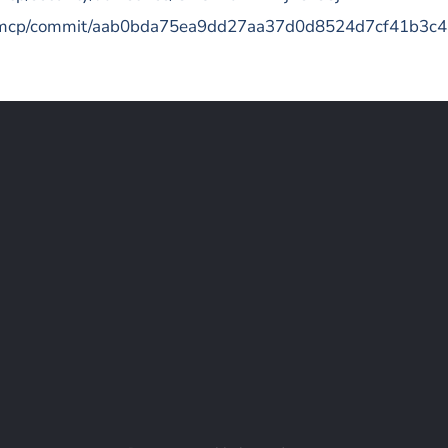
ay-mcp/commit/aab0bda75ea9dd27aa37d0d8524d7cf41b3c