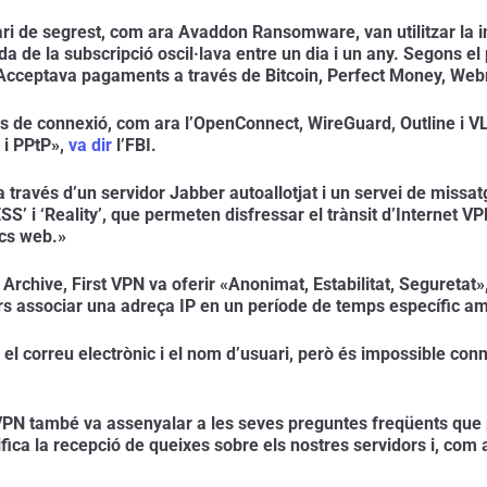
 de segrest, com ara Avaddon Ransomware, van utilitzar la in
 de la subscripció oscil·lava entre un dia i un any. Segons el 
r. Acceptava pagaments a través de Bitcoin, Perfect Money, We
s de connexió, com ara l’OpenConnect, WireGuard, Outline i VLe
i PPtP», 
va dir
 l’FBI.
a través d’un servidor Jabber autoallotjat i un servei de missat
SS’ i ‘Reality’, que permeten disfressar el trànsit d’Internet V
ocs web.»
t Archive, First VPN va oferir «Anonimat, Estabilitat, Seguret
rs associar una adreça IP en un període de temps específic amb
rreu electrònic i el nom d’usuari, però és impossible connecta
 VPN també va assenyalar a les seves preguntes freqüents que p
plifica la recepció de queixes sobre els nostres servidors i, com 