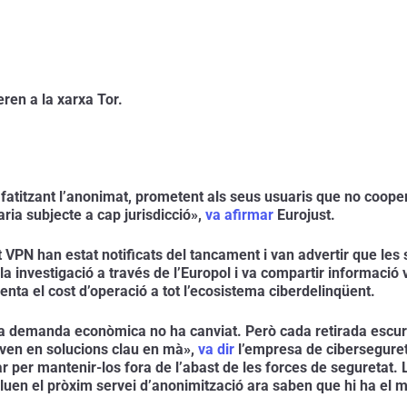
ren a la xarxa Tor.
atitzant l’anonimat, prometent als seus usuaris que no cooperar
ia subjecte a cap jurisdicció», 
va afirmar
 Eurojust.
t VPN han estat notificats del tancament i van advertir que les 
la investigació a través de l’Europol i va compartir informació v
nta el cost d’operació a tot l’ecosistema ciberdelinqüent.
 demanda econòmica no ha canviat. Però cada retirada escurça 
ven en solucions clau en mà», 
va dir
 l’empresa de cibersegure
r per mantenir-los fora de l’abast de les forces de seguretat.
aluen el pròxim servei d’anonimització ara saben que hi ha el m