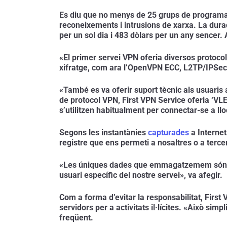
Es diu que no menys de 25 grups de programari
reconeixements i intrusions de xarxa. La durada
per un sol dia i 483 dòlars per un any sence
«El primer servei VPN oferia diversos protocol
xifratge, com ara l’OpenVPN ECC, L2TP/IPSec 
«També es va oferir suport tècnic als usuaris 
de protocol VPN, First VPN Service oferia ‘VLE
s’utilitzen habitualment per connectar-se a ll
Segons les instantànies 
capturades
 a Interne
registre que ens permeti a nosaltres o a terce
«Les úniques dades que emmagatzemem són el co
usuari específic del nostre servei», va afegir.
Com a forma d’evitar la responsabilitat, First
servidors per a activitats il·lícites. «Això sim
freqüent.