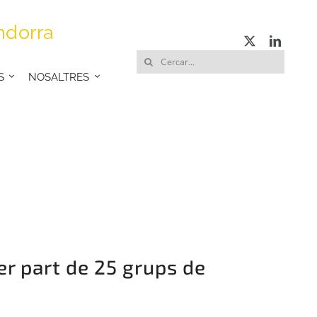
ndorra
Cerca
S
NOSALTRES
…
r part de 25 grups de