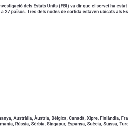
nvestigació dels Estats Units (FBI) va dir que el servei ha est
a 27 països. Tres dels nodes de sortida estaven ubicats als Es
anya, Austràlia, Àustria, Bèlgica, Canadà, Xipre, Finlàndia, Fr
ania, Rússia, Sèrbia, Singapur, Espanya, Suècia, Suïssa, Turqu