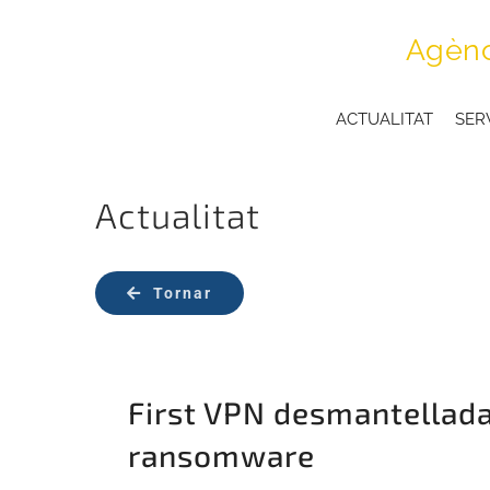
Skip
Agènc
to
content
ACTUALITAT
SER
Actualitat
Tornar
First VPN desmantellada
ransomware