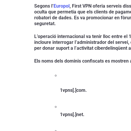
Segons l’
Europol
, First VPN oferia serveis di
oculta que permetia que els clients de pagamen
robatori de dades. Es va promocionar en fòrums
seguretat.
L’operació internacional va tenir lloc entre el
incloure interrogar l’administrador del servei, 
per donar suport a l’activitat ciberdelinqüent a
Els noms dels dominis confiscats es mostren 
1vpns[.]com.
1vpns[.]net.