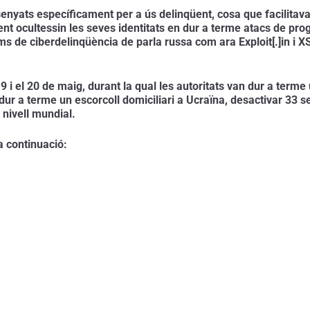
ssenyats específicament per a ús delinqüent, cosa que facilita
t ocultessin les seves identitats en dur a terme atacs de progr
 de ciberdelinqüència de parla russa com ara Exploit[.]in i XSS
 19 i el 20 de maig, durant la qual les autoritats van dur a term
dur a terme un escorcoll domiciliari a Ucraïna, desactivar 33 ser
 nivell mundial.
a continuació: