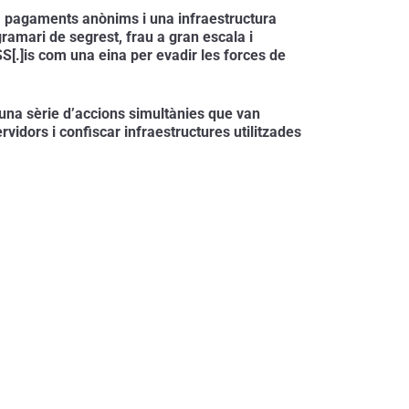
va pagaments anònims i una infraestructura 
amari de segrest, frau a gran escala i 
[.]is com una eina per evadir les forces de 
e una sèrie d’accions simultànies que van 
vidors i confiscar infraestructures utilitzades 