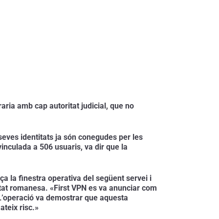
ia amb cap autoritat judicial, que no 
seves identitats ja són conegudes per les 
inculada a 506 usuaris, va dir que la 
la finestra operativa del següent servei i 
tat romanesa. «First VPN es va anunciar com 
 L’operació va demostrar que aquesta 
ateix risc.»