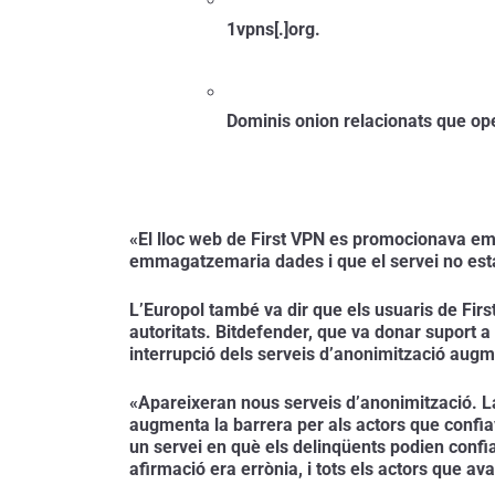
1vpns[.]org.
Dominis onion relacionats que ope
«El lloc web de First VPN es promocionava emf
emmagatzemaria dades i que el servei no estar
L’Europol també va dir que els usuaris de Firs
autoritats. Bitdefender, que va donar suport a 
interrupció dels serveis d’anonimització augme
«Apareixeran nous serveis d’anonimització. La
augmenta la barrera per als actors que confia
un servei en què els delinqüents podien confia
afirmació era errònia, i tots els actors que av