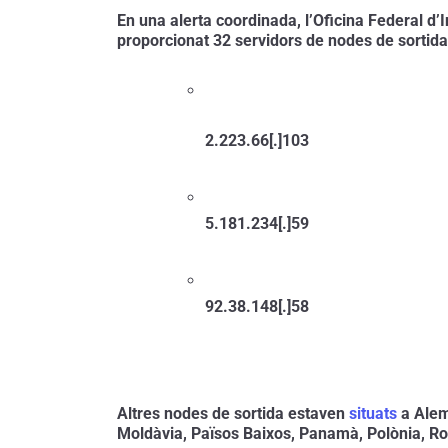
En una alerta coordinada, l’Oficina Federal d’I
proporcionat 32 servidors de nodes de sortida 
2.223.66[.]103
5.181.234[.]59
92.38.148[.]58
Altres nodes de sortida estaven 
situats
 a Alem
Moldàvia, Països Baixos, Panamà, Polònia, Rom