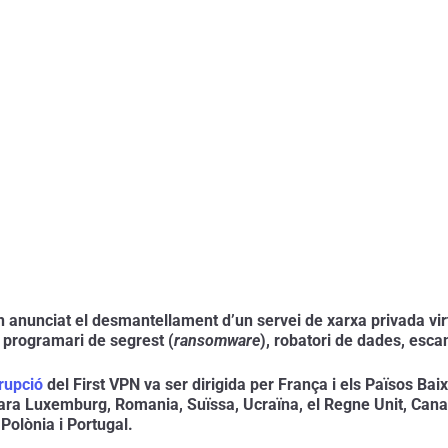
 anunciat el desmantellament d’un servei de xarxa privada virt
e programari de segrest (
ransomware
), robatori de dades, esca
rrupció
 del First VPN va ser dirigida per França i els Països Baix
ara Luxemburg, Romania, Suïssa, Ucraïna, el Regne Unit, Canad
Polònia i Portugal.