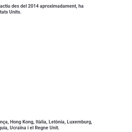
at actiu des del 2014 aproximadament, ha 
tats Units.
ança, Hong Kong, Itàlia, Letònia, Luxemburg, 
ia, Ucraïna i el Regne Unit.