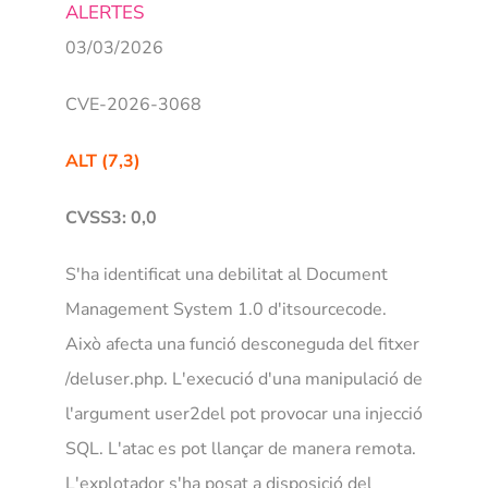
ALERTES
NOSA
03/03/2026
CVE-2026-3068
ALT (7,3)
CVSS3: 0,0
S'ha identificat una debilitat al
Document
Management System 1.0 d'itsourcecode
.
Això afecta una funció desconeguda del fitxer
/deluser.php. L'execució d'una manipulació de
l'argument user2del pot provocar una injecció
SQL. L'atac es pot llançar de manera remota.
L'explotador s'ha posat a disposició del