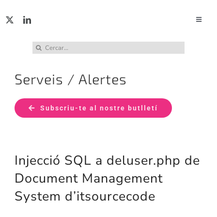
Skip
to
Toggle
Naviga
content
ACTUA
Cerca
…
Serveis / Alertes
SERVE
Subscriu-te al nostre butlletí
PUBL
INCID
Injecció SQL a deluser.php de
ABUS
Document Management
System d’itsourcecode
RECU