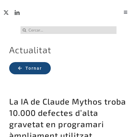
Skip
to
Toggle
Naviga
content
ACTUA
Cerca
…
Actualitat
SERVE
Tornar
PUBL
INCID
La IA de Claude Mythos troba
ABUS
10.000 defectes d’alta
gravetat en programari
RECU
àmpliament utilitzat