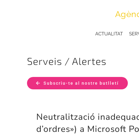
Skip
Agènc
to
content
ACTUALITAT
SER
Serveis / Alertes
Subscriu-te al nostre butlletí
Neutralització inadequad
d’ordres») a Microsoft P