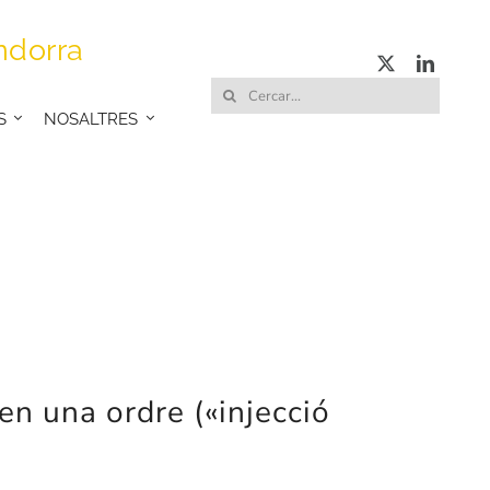
ndorra
Cerca
S
NOSALTRES
…
en una ordre («injecció