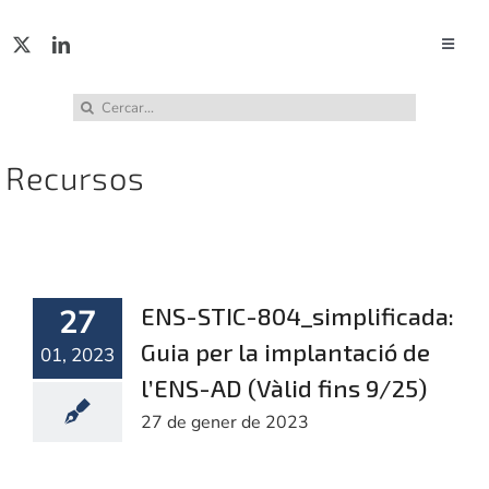
Skip
to
Toggle
Naviga
content
ACTUA
Cerca
…
Recursos
SERVE
PUBL
27
ENS-STIC-804_simplificada:
INCID
Guia per la implantació de
01, 2023
l’ENS-AD (Vàlid fins 9/25)
ABUS
27 de gener de 2023
RECU