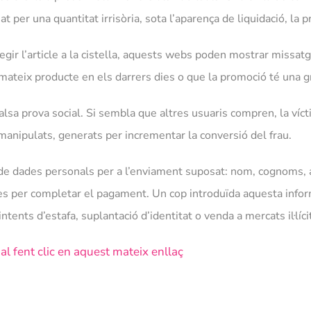
t per una quantitat irrisòria, sota l’aparença de liquidació, la
fegir l’article a la cistella, aquests webs poden mostrar missat
mateix producte en els darrers dies o que la promoció té una 
sa prova social. Si sembla que altres usuaris compren, la vícti
 manipulats, generats per incrementar la conversió del frau.
 de dades personals per a l’enviament suposat: nom, cognoms, ad
ies per completar el pagament. Un cop introduïda aquesta infor
ntents d’estafa, suplantació d’identitat o venda a mercats il·líci
cial fent clic en aquest mateix enllaç