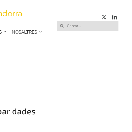
ndorra
Cerca
S
NOSALTRES
…
obar dades