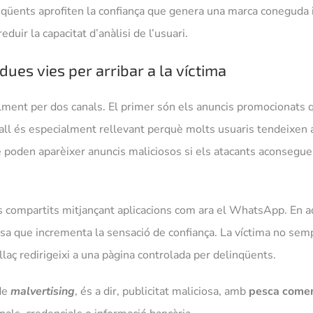
inqüents aprofiten la confiança que genera una marca coneguda
duir la capacitat d’anàlisi de l’usuari.
ues vies per arribar a la víctima
lment per dos canals. El primer són els anuncis promocionats 
all és especialment rellevant perquè molts usuaris tendeixen 
é poden aparèixer anuncis maliciosos si els atacants aconsegue
 compartits mitjançant aplicacions com ara el WhatsApp. En aqu
a que incrementa la sensació de confiança. La víctima no sem
llaç redirigeixi a una pàgina controlada per delinqüents.
de
malvertising
, és a dir, publicitat maliciosa, amb
pesca comer