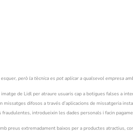
a esquer, però la tècnica es pot aplicar a qualsevol empresa am
 imatge de Lidl per atraure usuaris cap a botigues falses a inter
 en missatges difosos a través d’aplicacions de missatgeria i
es fraudulentes, introdueixin les dades personals i facin paga
amb preus extremadament baixos per a productes atractius, com 