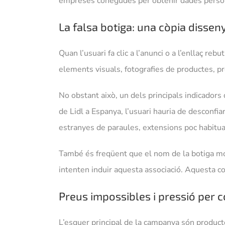
empreses conegudes per obtenir dades persona
La falsa botiga: una còpia disse
Quan l’usuari fa clic a l’anunci o a l’enllaç re
elements visuals, fotografies de productes, pr
No obstant això, un dels principals indicadors 
de Lidl a Espanya, l’usuari hauria de desconfi
estranyes de paraules, extensions poc habitua
També és freqüent que el nom de la botiga most
intenten induir aquesta associació. Aquesta co
Preus impossibles i pressió per 
L’esquer principal de la campanya són producte