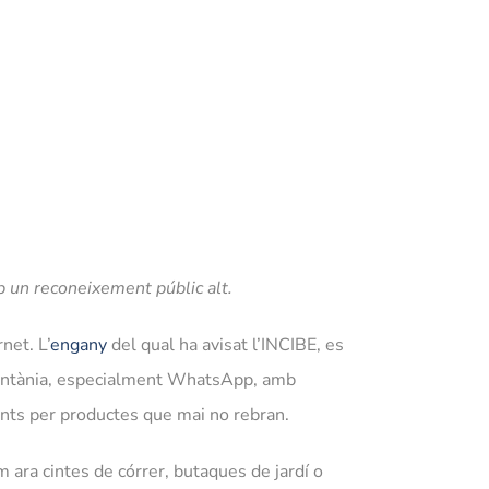
b un reconeixement públic alt.
net. L’
engany
del qual ha avisat l’INCIBE, es
nstantània, especialment WhatsApp, amb
ments per productes que mai no rebran.
ara cintes de córrer, butaques de jardí o