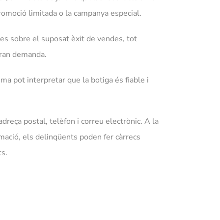
 promoció limitada o la campanya especial.
ges sobre el suposat èxit de vendes, tot
gran demanda.
ma pot interpretar que la botiga és fiable i
reça postal, telèfon i correu electrònic. A la
mació, els delinqüents poden fer càrrecs
ts.