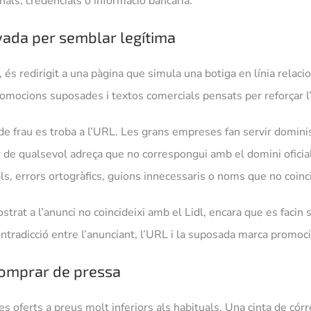
ls, credencials o informació bancària.
nyada per semblar legítima
but, és redirigit a una pàgina que simula una botiga en línia relac
omocions suposades i textos comercials pensats per reforçar l’
de frau es troba a l’URL. Les grans empreses fan servir dominis
ar de qualsevol adreça que no correspongui amb el domini oficia
ls, errors ortogràfics, guions innecessaris o noms que no coin
rat a l’anunci no coincideixi amb el Lidl, encara que es facin 
ntradicció entre l’anunciant, l’URL i la suposada marca promoci
comprar de pressa
s oferts a preus molt inferiors als habituals. Una cinta de córr