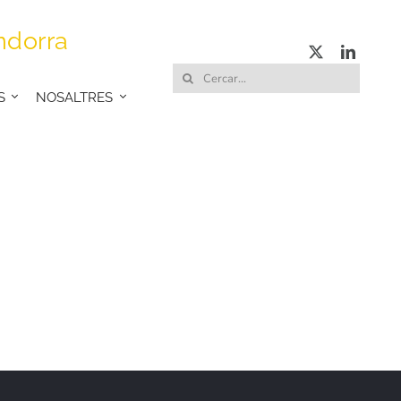
ndorra
Cerca
S
NOSALTRES
…