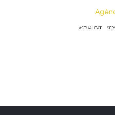
Skip
Agènc
to
content
ACTUALITAT
SER