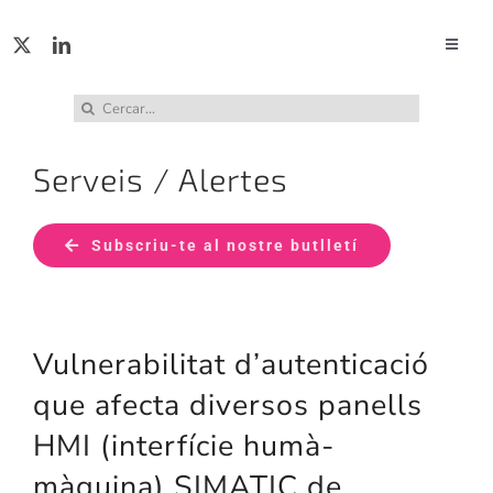
Skip
to
Toggle
Naviga
content
ACTUA
Cerca
…
Serveis / Alertes
SERVE
Subscriu-te al nostre butlletí
PUBL
INCID
Vulnerabilitat d’autenticació
ABUS
que afecta diversos panells
HMI (interfície humà-
RECU
màquina) SIMATIC de