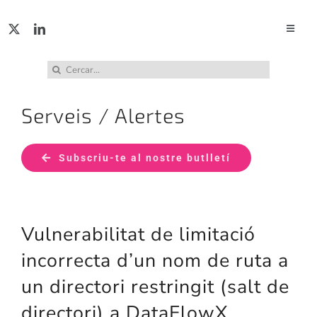
Skip
to
Toggle
Naviga
content
ACTUA
Cerca
…
Serveis / Alertes
SERVE
Subscriu-te al nostre butlletí
PUBL
INCID
Vulnerabilitat de limitació
ABUS
incorrecta d’un nom de ruta a
un directori restringit (salt de
RECU
directori) a DataFlowX