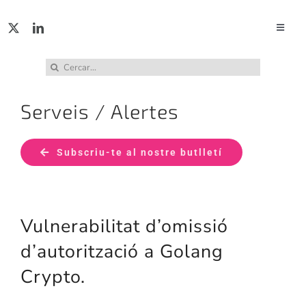
Skip
to
Toggle
Naviga
content
ACTUA
Cerca
…
Serveis / Alertes
SERVE
Subscriu-te al nostre butlletí
PUBL
INCID
Vulnerabilitat d’omissió
ABUS
d’autorització a Golang
Crypto.
RECU