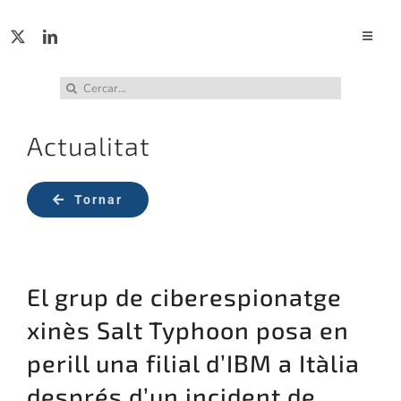
Skip
to
Toggle
Naviga
content
ACTUA
Cerca
…
Actualitat
SERVE
Tornar
PUBL
INCID
El grup de ciberespionatge
ABUS
xinès Salt Typhoon posa en
perill una filial d’IBM a Itàlia
RECU
després d’un incident de